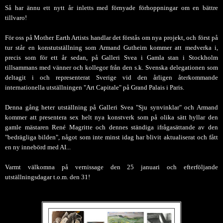
Så har ännu ett nytt år inletts med förnyade förhoppningar om en bättre
tillvaro!
För oss på Mother Earth Artists handlar det förstås om nya projekt, och först på
tur står en konstutställning som Armand Gutheim kommer att medverka i,
precis som för ett år sedan, på Galleri Svea i Gamla stan i Stockholm
tillsammans med vänner och kollegor från den s.k. Svenska delegationen som
deltagit i och representerat Sverige vid den årligen återkommande
internationella utställningen "Art Capitale" på Grand Palais i Paris.
Denna gång heter utställning på Galleri Svea "Sju synvinklar" och Armand
kommer att presentera sex helt nya konstverk som på olika sätt hyllar den
gamle mästaren René Magritte och dennes ständiga ifrågasättande av den
"bedrägliga bilden", något som inte minst idag har blivit aktualiserat och fått
en ny innebörd med AI...
Varmt välkomna på vernissage den 25 januari och efterföljande
utställningsdagar t.o.m. den 31!